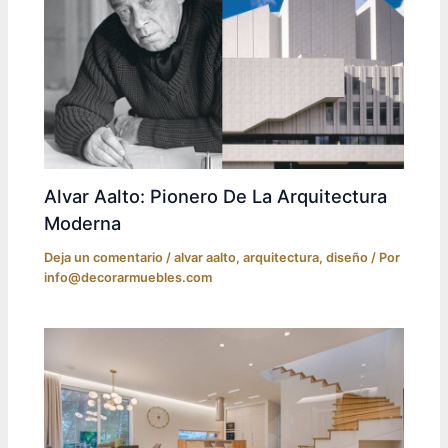
Alvar Aalto: Pionero De La Arquitectura
Moderna
Deja un comentario
/
alvar aalto
,
arquitectura
,
diseño
/ Por
info@decorarmuebles.com