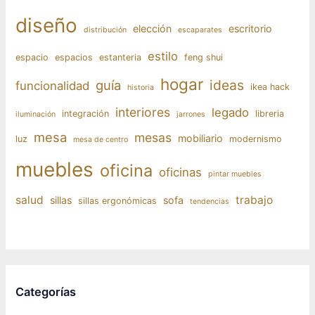
diseño
elección
escritorio
distribución
escaparates
estilo
espacio
espacios
estanteria
feng shui
hogar
ideas
guía
funcionalidad
ikea hack
historia
interiores
legado
integración
libreria
iluminación
jarrones
mesa
mesas
mobiliario
luz
modernismo
mesa de centro
muebles
oficina
oficinas
pintar muebles
salud
trabajo
sillas
sofa
sillas ergonómicas
tendencias
Categorías