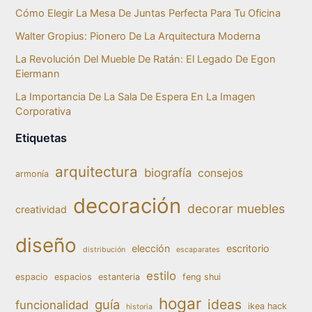
Cómo Elegir La Mesa De Juntas Perfecta Para Tu Oficina
Walter Gropius: Pionero De La Arquitectura Moderna
La Revolución Del Mueble De Ratán: El Legado De Egon
Eiermann
La Importancia De La Sala De Espera En La Imagen
Corporativa
Etiquetas
arquitectura
biografía
consejos
armonía
decoración
decorar muebles
creatividad
diseño
elección
escritorio
distribución
escaparates
estilo
espacio
espacios
estanteria
feng shui
hogar
ideas
guía
funcionalidad
ikea hack
historia