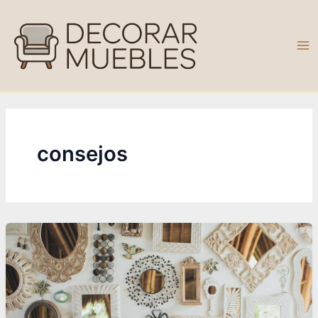
Ir
al
contenido
Ma
Me
consejos