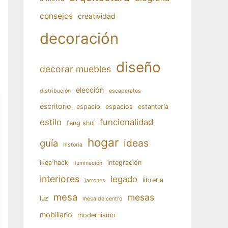
consejos
creatividad
decoración
diseño
decorar muebles
elección
distribución
escaparates
escritorio
espacio
espacios
estanteria
estilo
funcionalidad
feng shui
hogar
ideas
guía
historia
ikea hack
integración
iluminación
interiores
legado
libreria
jarrones
mesa
mesas
luz
mesa de centro
mobiliario
modernismo