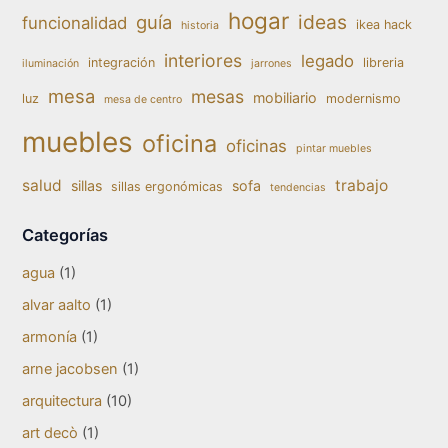
hogar
ideas
guía
funcionalidad
ikea hack
historia
interiores
legado
integración
libreria
iluminación
jarrones
mesa
mesas
mobiliario
luz
modernismo
mesa de centro
muebles
oficina
oficinas
pintar muebles
salud
trabajo
sillas
sofa
sillas ergonómicas
tendencias
Categorías
agua
(1)
alvar aalto
(1)
armonía
(1)
arne jacobsen
(1)
arquitectura
(10)
art decò
(1)