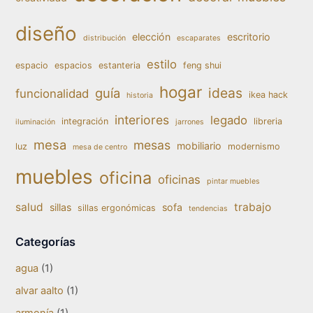
diseño
elección
escritorio
distribución
escaparates
estilo
espacio
espacios
estanteria
feng shui
hogar
ideas
guía
funcionalidad
ikea hack
historia
interiores
legado
integración
libreria
iluminación
jarrones
mesa
mesas
mobiliario
luz
modernismo
mesa de centro
muebles
oficina
oficinas
pintar muebles
salud
trabajo
sillas
sofa
sillas ergonómicas
tendencias
Categorías
agua
(1)
alvar aalto
(1)