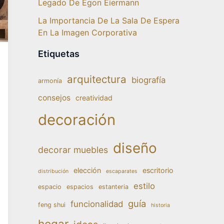
Legado De Egon Eiermann
La Importancia De La Sala De Espera
En La Imagen Corporativa
Etiquetas
arquitectura
biografía
armonía
consejos
creatividad
decoración
diseño
decorar muebles
elección
escritorio
distribución
escaparates
estilo
espacio
espacios
estanteria
guía
funcionalidad
feng shui
historia
hogar