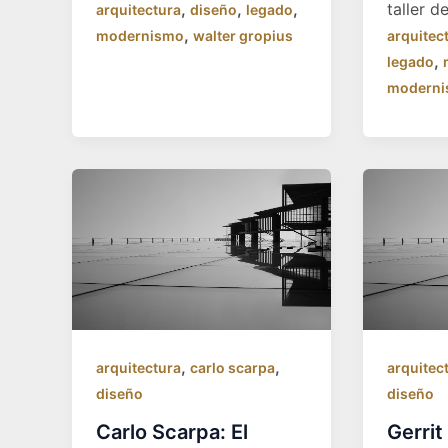
,
,
,
taller d
arquitectura
diseño
legado
,
modernismo
walter gropius
arquitec
,
legado
modern
,
,
arquitectura
carlo scarpa
arquitec
diseño
diseño
Carlo Scarpa: El
Gerrit