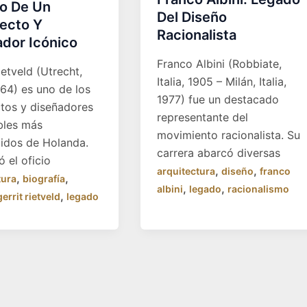
o De Un
Del Diseño
tecto Y
Racionalista
ador Icónico
Franco Albini (Robbiate,
ietveld (Utrecht,
Italia, 1905 – Milán, Italia,
64) es uno de los
1977) fue un destacado
ctos y diseñadores
representante del
bles más
movimiento racionalista. Su
idos de Holanda.
carrera abarcó diversas
 el oficio
,
,
arquitectura
diseño
franco
,
,
tura
biografía
,
,
albini
legado
racionalismo
,
gerrit rietveld
legado