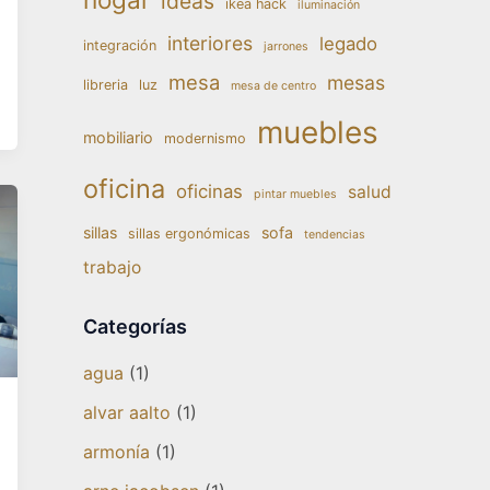
ideas
ikea hack
iluminación
interiores
legado
integración
jarrones
mesa
mesas
libreria
luz
mesa de centro
muebles
mobiliario
modernismo
oficina
oficinas
salud
pintar muebles
sillas
sofa
sillas ergonómicas
tendencias
trabajo
Categorías
agua
(1)
alvar aalto
(1)
armonía
(1)