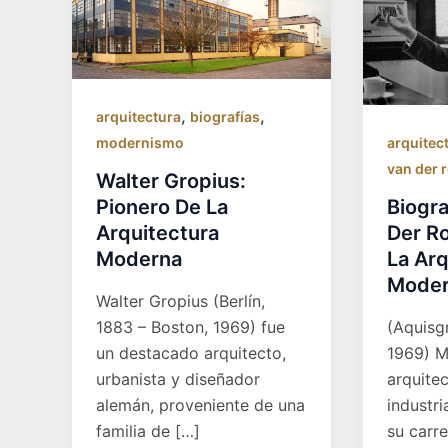
,
,
arquitectura
biografías
modernismo
arquitec
van der 
Walter Gropius:
Pionero De La
Biogra
Arquitectura
Der R
Moderna
La Arq
Mode
Walter Gropius (Berlín,
1883 – Boston, 1969) fue
(Aquisg
un destacado arquitecto,
1969) M
urbanista y diseñador
arquite
alemán, proveniente de una
industr
familia de […]
su carre