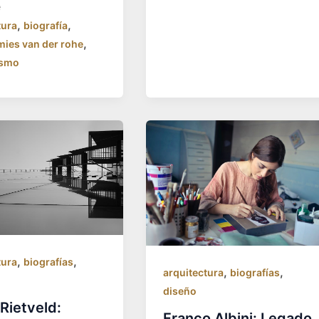
e
,
,
tura
biografía
,
mies van der rohe
ismo
,
,
tura
biografías
,
,
arquitectura
biografías
diseño
 Rietveld:
Franco Albini: Legado