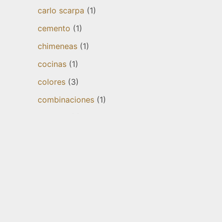
carlo scarpa
(1)
cemento
(1)
chimeneas
(1)
cocinas
(1)
colores
(3)
combinaciones
(1)
cómoda
(1)
Complementos
(5)
consejos
(2)
corporativa
(1)
cortinas
(1)
creatividad
(2)