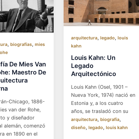
,
,
arquitectura
legado
louis
,
,
tura
biografías
mies
kahn
rohe
Louis Kahn: Un
fía De Mies Van
Legado
ohe: Maestro De
Arquitectónico
uitectura
Louis Kahn (Osel, 1901 –
rna
Nueva York, 1974) nació en
rán-Chicago, 1886-
Estonia y, a los cuatro
ies van der Rohe,
años, se trasladó con su
cto y diseñador
,
,
arquitectura
biografía
ial alemán, comenzó
,
,
diseño
legado
louis kahn
ra en 1890 en el