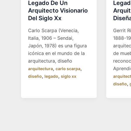
Legado De Un
Legad
Arquitecto Visionario
Arqui
Del Siglo Xx
Diseñ
Carlo Scarpa (Venecia,
Gerrit R
Italia, 1906 – Sendai,
1888-19
Japón, 1978) es una figura
arquite
icónica en el mundo de la
de mue
arquitectura, diseño
reconoc
,
,
Aprendió
arquitectura
carlo scarpa
,
,
diseño
legado
siglo xx
arquitec
,
diseño