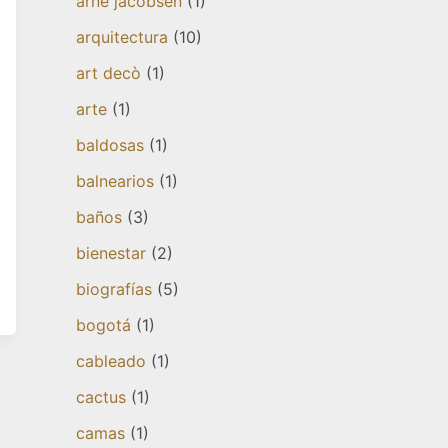
arne jacobsen
(1)
arquitectura
(10)
art decò
(1)
arte
(1)
baldosas
(1)
balnearios
(1)
baños
(3)
bienestar
(2)
biografías
(5)
bogotá
(1)
cableado
(1)
cactus
(1)
camas
(1)