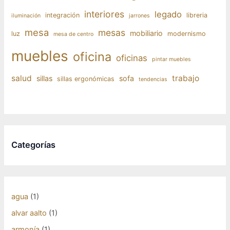
interiores
legado
integración
libreria
iluminación
jarrones
mesa
mesas
mobiliario
luz
modernismo
mesa de centro
muebles
oficina
oficinas
pintar muebles
salud
trabajo
sillas
sofa
sillas ergonómicas
tendencias
Categorías
agua
(1)
alvar aalto
(1)
armonía
(1)