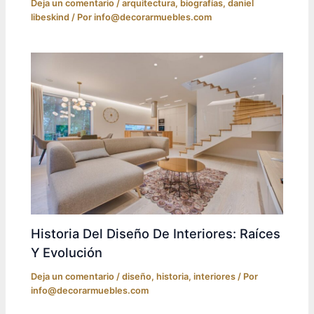
Deja un comentario
/
arquitectura
,
biografías
,
daniel
libeskind
/ Por
info@decorarmuebles.com
Historia Del Diseño De Interiores: Raíces
Y Evolución
Deja un comentario
/
diseño
,
historia
,
interiores
/ Por
info@decorarmuebles.com