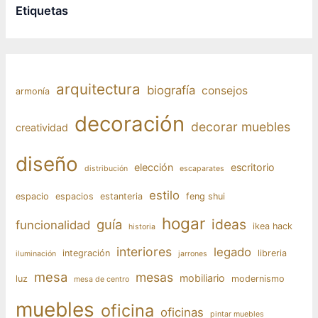
Etiquetas
arquitectura
biografía
consejos
armonía
decoración
decorar muebles
creatividad
diseño
elección
escritorio
distribución
escaparates
estilo
espacio
espacios
estanteria
feng shui
hogar
ideas
guía
funcionalidad
ikea hack
historia
interiores
legado
integración
libreria
iluminación
jarrones
mesa
mesas
mobiliario
luz
modernismo
mesa de centro
muebles
oficina
oficinas
pintar muebles