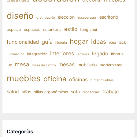
diseño
elección
escritorio
distribución
escaparates
estilo
espacio
espacios
estanteria
feng shui
hogar
ideas
guía
funcionalidad
ikea hack
historia
interiores
legado
integración
libreria
iluminación
jarrones
mesa
mesas
mobiliario
luz
modernismo
mesa de centro
muebles
oficina
oficinas
pintar muebles
salud
trabajo
sillas
sofa
sillas ergonómicas
tendencias
Categorías