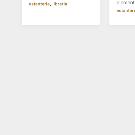
element
,
estanteria
libreria
estanter