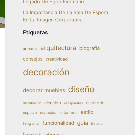
Legado De Egon Eiermann
La Importancia De La Sala De Espera
En La Imagen Corporativa
Etiquetas
arquitectura
biografía
armonía
consejos
creatividad
decoración
diseño
decorar muebles
elección
escritorio
distribución
escaparates
estilo
espacio
espacios
estanteria
guía
funcionalidad
feng shui
historia
hogar