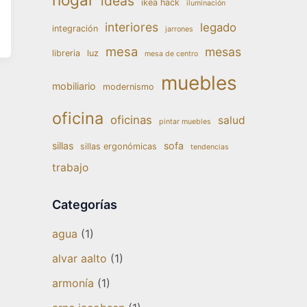
ideas
ikea hack
iluminación
interiores
legado
integración
jarrones
mesa
mesas
libreria
luz
mesa de centro
muebles
mobiliario
modernismo
oficina
oficinas
salud
pintar muebles
sillas
sofa
sillas ergonómicas
tendencias
trabajo
Categorías
agua
(1)
alvar aalto
(1)
armonía
(1)