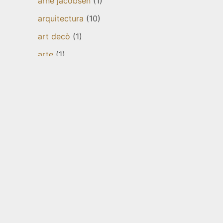
arne jacobsen
(1)
arquitectura
(10)
art decò
(1)
arte
(1)
baldosas
(1)
balnearios
(1)
baños
(3)
bienestar
(2)
biografías
(5)
bogotá
(1)
cableado
(1)
cactus
(1)
camas
(1)
Ideas originales