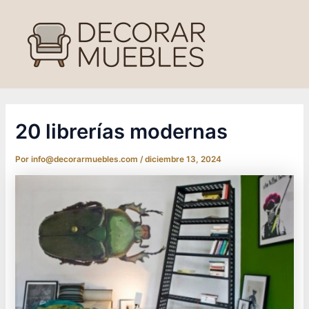
Ir
al
contenido
20 librerías modernas
Por
info@decorarmuebles.com
/
diciembre 13, 2024