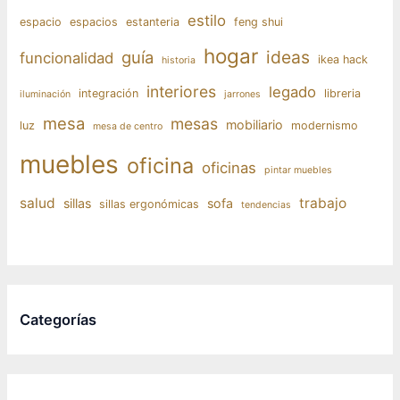
estilo
espacio
espacios
estanteria
feng shui
hogar
ideas
guía
funcionalidad
ikea hack
historia
interiores
legado
integración
libreria
iluminación
jarrones
mesa
mesas
mobiliario
luz
modernismo
mesa de centro
muebles
oficina
oficinas
pintar muebles
salud
trabajo
sillas
sofa
sillas ergonómicas
tendencias
Categorías