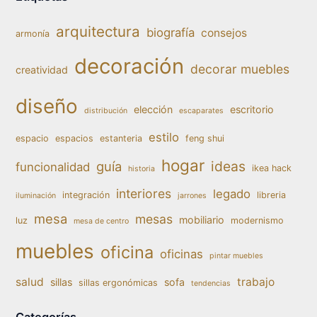
arquitectura
biografía
consejos
armonía
decoración
decorar muebles
creatividad
diseño
elección
escritorio
distribución
escaparates
estilo
espacio
espacios
estanteria
feng shui
hogar
ideas
guía
funcionalidad
ikea hack
historia
interiores
legado
integración
libreria
iluminación
jarrones
mesa
mesas
mobiliario
luz
modernismo
mesa de centro
muebles
oficina
oficinas
pintar muebles
salud
trabajo
sillas
sofa
sillas ergonómicas
tendencias