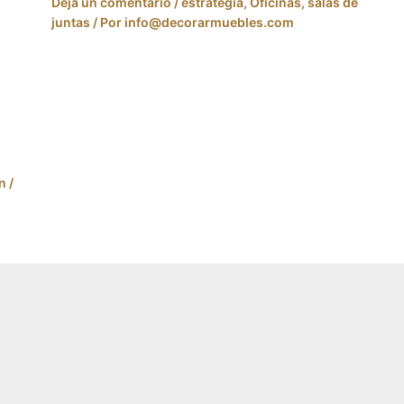
Deja un comentario
/
estrategia
,
Oficinas
,
salas de
juntas
/ Por
info@decorarmuebles.com
n
/