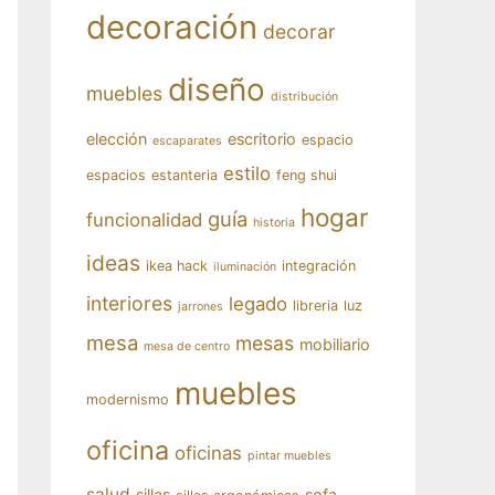
decoración
decorar
diseño
muebles
distribución
elección
escritorio
espacio
escaparates
estilo
espacios
estanteria
feng shui
hogar
guía
funcionalidad
historia
ideas
ikea hack
integración
iluminación
interiores
legado
libreria
luz
jarrones
mesa
mesas
mobiliario
mesa de centro
muebles
modernismo
oficina
oficinas
pintar muebles
salud
sillas
sofa