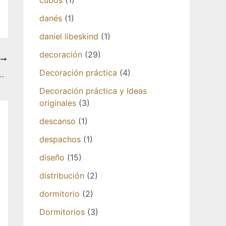
cubos
(1)
danés
(1)
daniel libeskind
(1)
decoración
(29)
T
Decoración práctica
(4)
Molduras Y Rosetones De Techo
Decoración práctica y Ideas
originales
(3)
descanso
(1)
despachos
(1)
diseño
(15)
distribución
(2)
dormitorio
(2)
Dormitorios
(3)