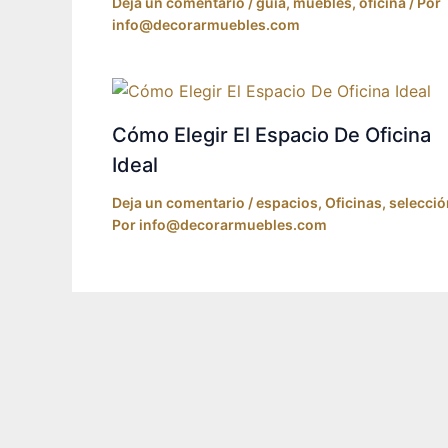
Deja un comentario
/
guía
,
muebles
,
oficina
/ Por
info@decorarmuebles.com
Cómo Elegir El Espacio De Oficina
Ideal
Deja un comentario
/
espacios
,
Oficinas
,
selecció
Por
info@decorarmuebles.com