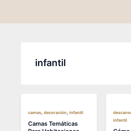
Ir
al
contenido
infantil
,
,
camas
decoración
infantil
descans
infantil
Camas Temáticas