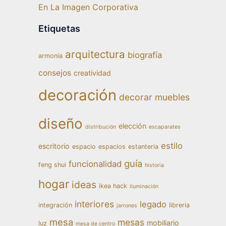
En La Imagen Corporativa
Etiquetas
arquitectura
biografía
armonía
consejos
creatividad
decoración
decorar muebles
diseño
elección
distribución
escaparates
estilo
escritorio
espacio
espacios
estanteria
guía
funcionalidad
feng shui
historia
hogar
ideas
ikea hack
iluminación
interiores
legado
integración
libreria
jarrones
mesa
mesas
mobiliario
luz
mesa de centro