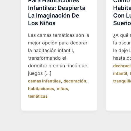
Para Habitaciones
Cómo 
Infantiles: Despierta
Habita
La Imaginación De
Con L
Los Niños
Sueño
Las camas temáticas son la
¿A qué 
mejor opción para decorar
la oscu
la habitación infantil,
le deje 
transformando el
hasta d
dormitorio en un rincón de
decorac
juegos […]
,
infantil
,
,
camas infantiles
decoración
tranquil
,
,
habitaciones
niños
temáticas