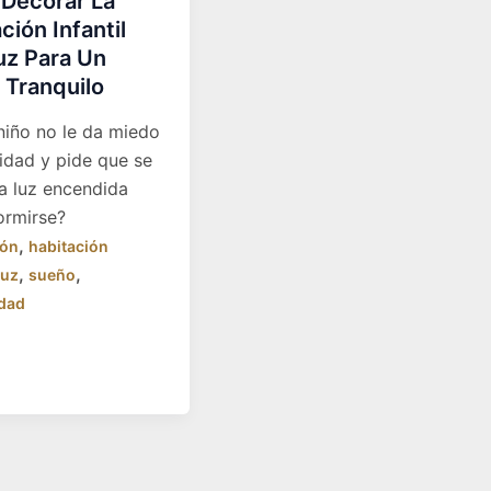
Decorar La
ción Infantil
uz Para Un
 Tranquilo
niño no le da miedo
ridad y pide que se
la luz encendida
ormirse?
,
ión
habitación
,
,
luz
sueño
idad