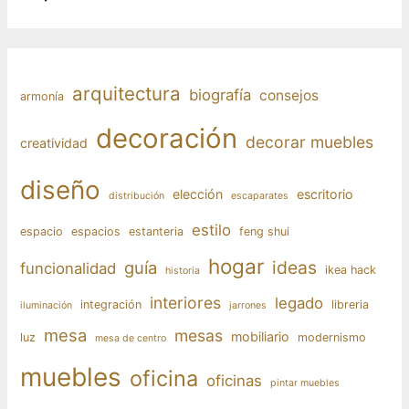
arquitectura
biografía
consejos
armonía
decoración
decorar muebles
creatividad
diseño
elección
escritorio
distribución
escaparates
estilo
espacio
espacios
estanteria
feng shui
hogar
ideas
guía
funcionalidad
ikea hack
historia
interiores
legado
integración
libreria
iluminación
jarrones
mesa
mesas
mobiliario
luz
modernismo
mesa de centro
muebles
oficina
oficinas
pintar muebles