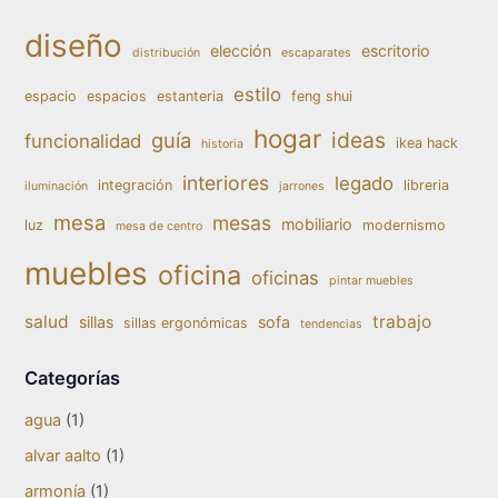
diseño
elección
escritorio
distribución
escaparates
estilo
espacio
espacios
estanteria
feng shui
hogar
ideas
guía
funcionalidad
ikea hack
historia
interiores
legado
integración
libreria
iluminación
jarrones
mesa
mesas
mobiliario
luz
modernismo
mesa de centro
muebles
oficina
oficinas
pintar muebles
salud
trabajo
sillas
sofa
sillas ergonómicas
tendencias
Categorías
agua
(1)
alvar aalto
(1)
armonía
(1)