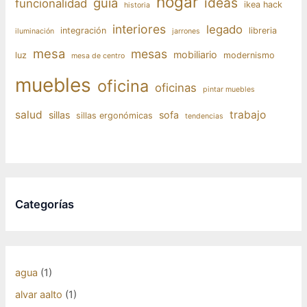
hogar
ideas
guía
funcionalidad
ikea hack
historia
interiores
legado
integración
libreria
iluminación
jarrones
mesa
mesas
mobiliario
luz
modernismo
mesa de centro
muebles
oficina
oficinas
pintar muebles
salud
trabajo
sillas
sofa
sillas ergonómicas
tendencias
Categorías
agua
(1)
alvar aalto
(1)