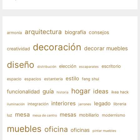
arquitectura
biografía
consejos
armonía
decoración
decorar muebles
creatividad
diseño
elección
escritorio
distribución
escaparates
estilo
espacio
espacios
estanteria
feng shui
hogar
ideas
guía
funcionalidad
ikea hack
historia
interiores
legado
integración
libreria
iluminación
jarrones
mesa
mesas
mobiliario
luz
modernismo
mesa de centro
muebles
oficina
oficinas
pintar muebles