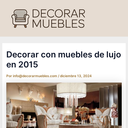
Ir
al
contenido
Decorar con muebles de lujo
en 2015
Por
info@decorarmuebles.com
/
diciembre 13, 2024