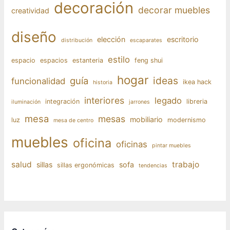
decoración
decorar muebles
creatividad
diseño
elección
escritorio
distribución
escaparates
estilo
espacio
espacios
estanteria
feng shui
hogar
ideas
guía
funcionalidad
ikea hack
historia
interiores
legado
integración
libreria
iluminación
jarrones
mesa
mesas
mobiliario
luz
modernismo
mesa de centro
muebles
oficina
oficinas
pintar muebles
salud
trabajo
sillas
sofa
sillas ergonómicas
tendencias