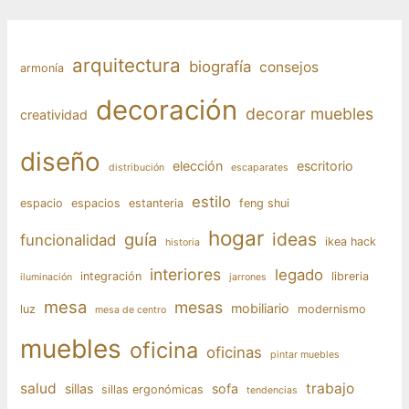
arquitectura
biografía
consejos
armonía
decoración
decorar muebles
creatividad
diseño
elección
escritorio
distribución
escaparates
estilo
espacio
espacios
estanteria
feng shui
hogar
ideas
guía
funcionalidad
ikea hack
historia
interiores
legado
integración
libreria
iluminación
jarrones
mesa
mesas
mobiliario
luz
modernismo
mesa de centro
muebles
oficina
oficinas
pintar muebles
salud
trabajo
sillas
sofa
sillas ergonómicas
tendencias