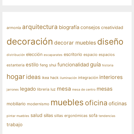
arquitectura
biografía
consejos
creatividad
armonía
decoración
diseño
decorar muebles
elección
escritorio
espacio
espacios
distribución
escaparates
guía
estilo
funcionalidad
estanteria
feng shui
historia
hogar
ideas
interiores
ikea hack
integración
iluminación
mesa
mesas
legado
libreria
luz
jarrones
mesa de centro
muebles
oficina
oficinas
mobiliario
modernismo
salud
sillas
sofa
sillas ergonómicas
pintar muebles
tendencias
trabajo