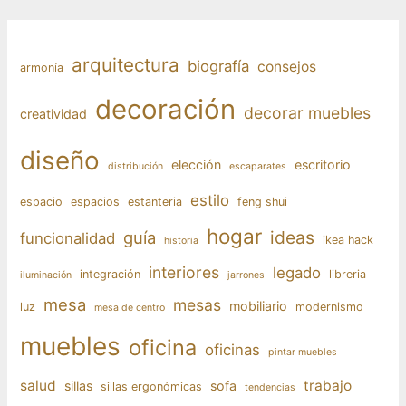
arquitectura
biografía
consejos
armonía
decoración
decorar muebles
creatividad
diseño
elección
escritorio
distribución
escaparates
estilo
espacio
espacios
estanteria
feng shui
hogar
ideas
guía
funcionalidad
ikea hack
historia
interiores
legado
integración
libreria
iluminación
jarrones
mesa
mesas
mobiliario
luz
modernismo
mesa de centro
muebles
oficina
oficinas
pintar muebles
salud
trabajo
sillas
sofa
sillas ergonómicas
tendencias