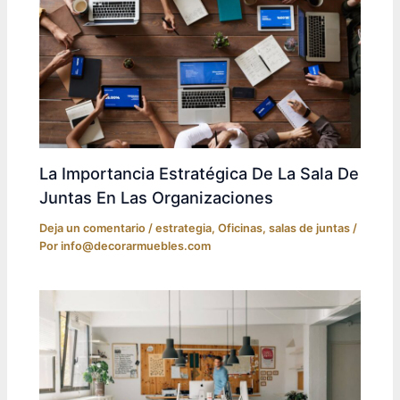
La Importancia Estratégica De La Sala De
Juntas En Las Organizaciones
Deja un comentario
/
estrategia
,
Oficinas
,
salas de juntas
/
Por
info@decorarmuebles.com