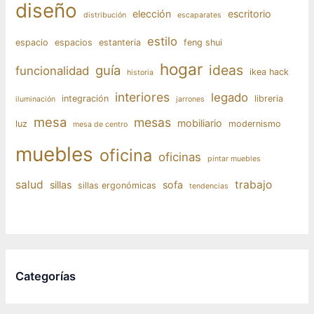
diseño
elección
escritorio
distribución
escaparates
estilo
espacio
espacios
estanteria
feng shui
hogar
ideas
guía
funcionalidad
ikea hack
historia
interiores
legado
integración
libreria
iluminación
jarrones
mesa
mesas
mobiliario
luz
modernismo
mesa de centro
muebles
oficina
oficinas
pintar muebles
salud
trabajo
sillas
sofa
sillas ergonómicas
tendencias
Categorías