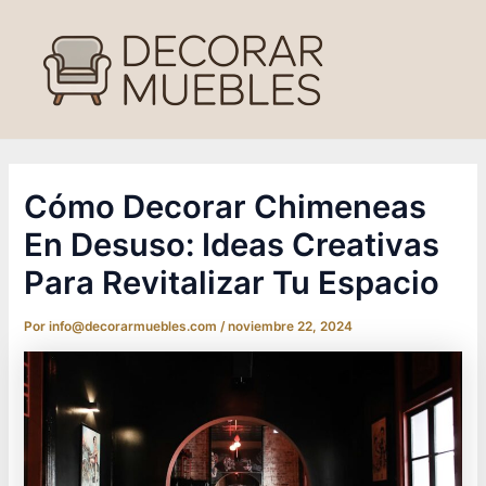
Ir
al
contenido
Cómo Decorar Chimeneas
En Desuso: Ideas Creativas
Para Revitalizar Tu Espacio
Por
info@decorarmuebles.com
/
noviembre 22, 2024