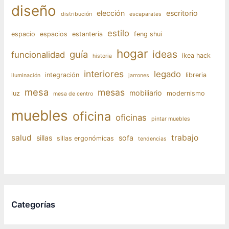
diseño
elección
escritorio
distribución
escaparates
estilo
espacio
espacios
estanteria
feng shui
hogar
ideas
guía
funcionalidad
ikea hack
historia
interiores
legado
integración
libreria
iluminación
jarrones
mesa
mesas
mobiliario
luz
modernismo
mesa de centro
muebles
oficina
oficinas
pintar muebles
salud
trabajo
sillas
sofa
sillas ergonómicas
tendencias
Categorías