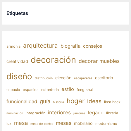
Etiquetas
arquitectura
biografía
consejos
armonía
decoración
decorar muebles
creatividad
diseño
elección
escritorio
distribución
escaparates
estilo
espacio
espacios
estanteria
feng shui
hogar
ideas
guía
funcionalidad
ikea hack
historia
interiores
legado
integración
libreria
iluminación
jarrones
mesa
mesas
mobiliario
luz
modernismo
mesa de centro