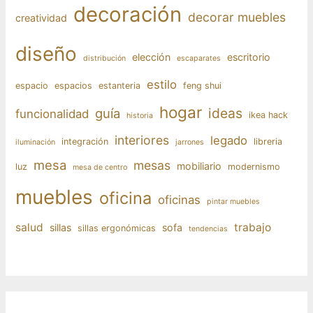
decoración
decorar muebles
creatividad
diseño
elección
escritorio
distribución
escaparates
estilo
espacio
espacios
estanteria
feng shui
hogar
ideas
guía
funcionalidad
ikea hack
historia
interiores
legado
integración
libreria
iluminación
jarrones
mesa
mesas
mobiliario
luz
modernismo
mesa de centro
muebles
oficina
oficinas
pintar muebles
salud
trabajo
sillas
sofa
sillas ergonómicas
tendencias